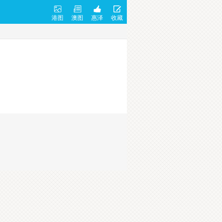
港图
澳图
惠泽
收藏