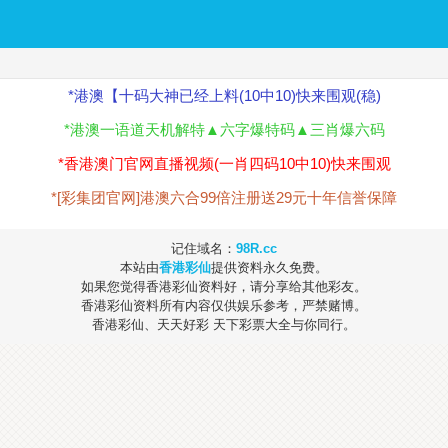
*港澳【十码大神已经上料(10中10)快来围观(稳)
*港澳一语道天机解特▲六字爆特码▲三肖爆六码
*香港澳门官网直播视频(一肖四码10中10)快来围观
*[彩集团官网]港澳六合99倍注册送29元十年信誉保障
记住域名：
98R.cc
本站由
香港彩仙
提供资料永久免费。
如果您觉得香港彩仙资料好，请分享给其他彩友。
香港彩仙资料所有内容仅供娱乐参考，严禁赌博。
香港彩仙、天天好彩 天下彩票大全与你同行。