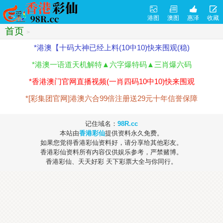
港图
澳图
惠泽
收藏
首页
>
*港澳【十码大神已经上料(10中10)快来围观(稳)
*港澳一语道天机解特▲六字爆特码▲三肖爆六码
*香港澳门官网直播视频(一肖四码10中10)快来围观
*[彩集团官网]港澳六合99倍注册送29元十年信誉保障
记住域名：
98R.cc
本站由
香港彩仙
提供资料永久免费。
如果您觉得香港彩仙资料好，请分享给其他彩友。
香港彩仙资料所有内容仅供娱乐参考，严禁赌博。
香港彩仙、天天好彩 天下彩票大全与你同行。